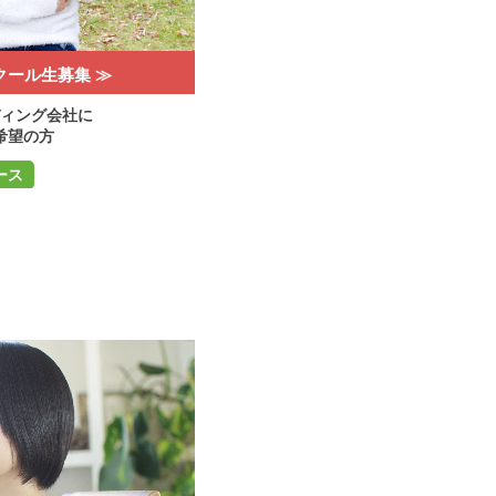
クール生募集 ≫
ィング会社に
希望の方
ース